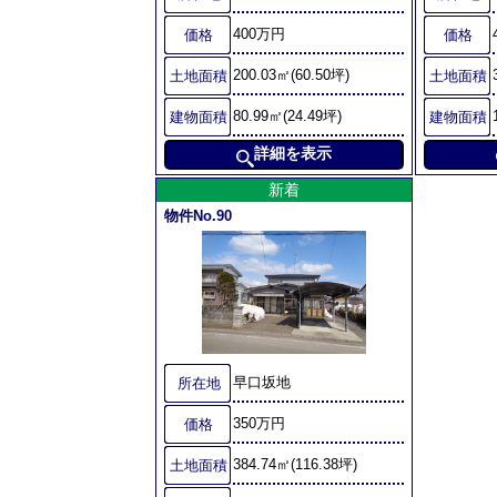
400万円
価格
価格
200.03㎡(60.50坪)
土地面積
土地面積
80.99㎡(24.49坪)
建物面積
建物面積
詳細を表示
新着
物件No.90
早口坂地
所在地
350万円
価格
384.74㎡(116.38坪)
土地面積