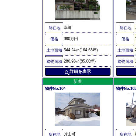
幸町
所在地
所在地
980万円
価格
価格
544.24㎡(164.63坪)
土地面積
土地面積
280.98㎡(85.00坪)
建物面積
建物面積
詳細を表示
新着
物件No.104
物件No.10
片山町
所在地
所在地