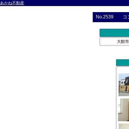
あかね不動産
No.2539
コ
大館市