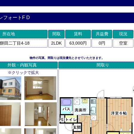
ンフォートF D
所在地
間取
賃料
共益費
現況
餅田二丁目4-18
2LDK
63,000円
0円
空室
物件の写真、間取りは現況優先とさせていただきます。
外観・内観写真
間取り
※クリックで拡大