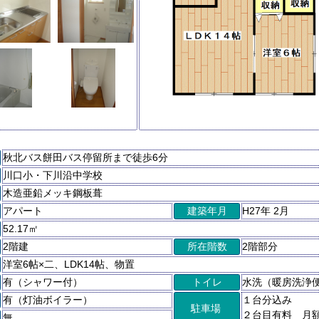
秋北バス餅田バス停留所まで徒歩6分
川口小・下川沿中学校
木造亜鉛メッキ鋼板葺
アパート
建築年月
H27年 2月
52.17㎡
2階建
所在階数
2階部分
洋室6帖×二、LDK14帖、物置
有（シャワー付）
トイレ
水洗（暖房洗浄
有（灯油ボイラー）
１台分込み
駐車場
２台目有料 月額 
無