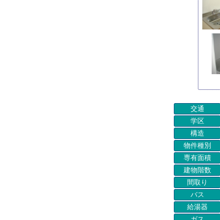
交通
学区
構造
物件種別
専有面積
建物階数
間取り
バス
給湯器
ガス