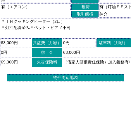
有（エアコン）
暖房
有（灯油ＦＦス
取引態様
仲介
＊ＩＨクッキングヒーター（2口）
＊灯油配管済み＊ペット・ピアノ不可
63,000円
共益費（月額）
0円
駐車料（月額）
0円
敷 金
63,000円
69,300円
火災保険料
（借家人賠償責任保険）加入義務有
物件周辺地図