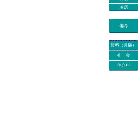
冷房
備考
賃料（月額）
礼 金
仲介料